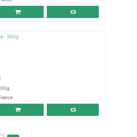
rd - 300g
s
 300g
France