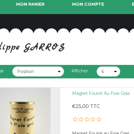
MON PANIER
MON COMPTE
ilippe GARROS
par
Afficher
Magret Fourré Au Foie Gras
€25,00 TTC
Magret Fourré au Foie Gras