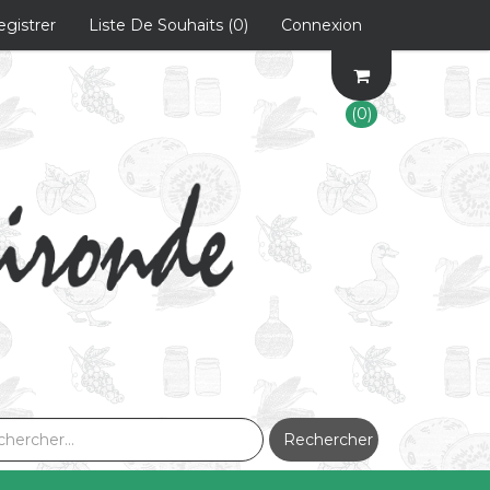
egistrer
Liste De Souhaits
(0)
Connexion
(0)
Rechercher