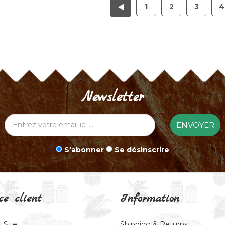
1
2
3
4
Newsletter
ENVOYER
S'abonner
Se désinscrire
ce client
Information
 Site
Shipping & Returns