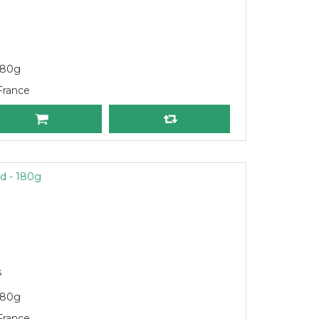
180g
France
rd - 180g
s
180g
France