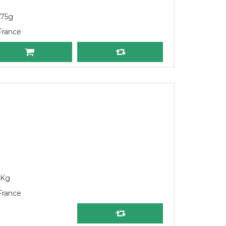
575g
France
s
1Kg
France