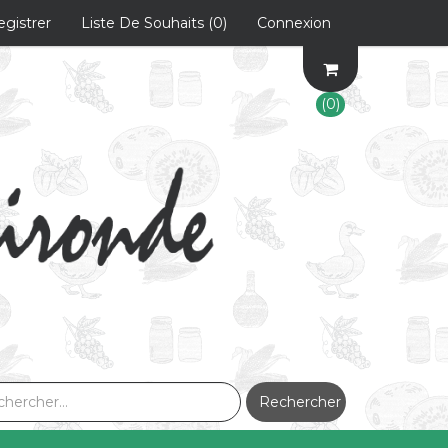
egistrer
Liste De Souhaits
(0)
Connexion
(0)
Rechercher