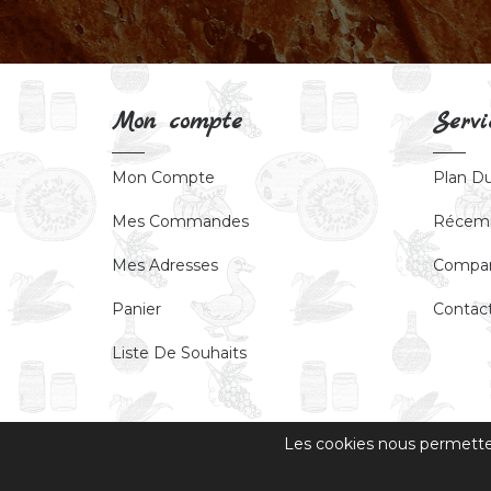
Mon compte
Servi
Mon Compte
Plan Du
Mes Commandes
Récem
Mes Adresses
Compar
Panier
Contac
Liste De Souhaits
Les cookies nous permettent
Powered by
nopCommerce
Copyright © 2026 Domaine de Laguironde. Tous dr