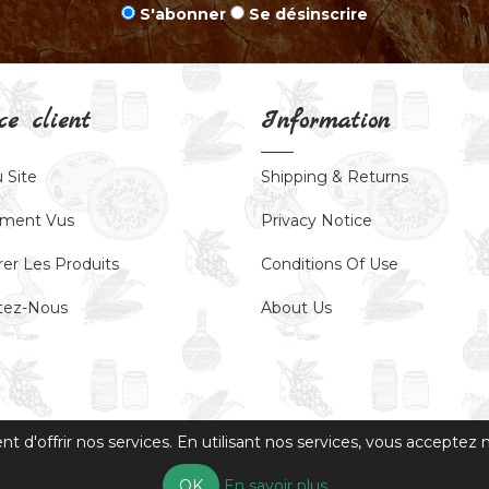
S'abonner
Se désinscrire
ce client
Information
 Site
Shipping & Returns
ment Vus
Privacy Notice
er Les Produits
Conditions Of Use
tez-Nous
About Us
 d'offrir nos services. En utilisant nos services, vous acceptez no
oits réservés.
OK
En savoir plus