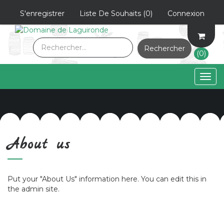
S'enregistrer
Liste De Souhaits
(0)
Connexion
Rechercher
(0)
Togg
navig
About us
Put your "About Us" information here. You can edit this in
the admin site.