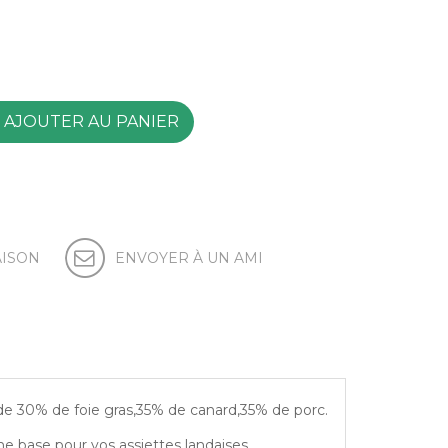
AJOUTER AU PANIER
AISON
ENVOYER À UN AMI
e 30% de foie gras,35% de canard,35% de porc.
une base pour vos assiettes landaises.