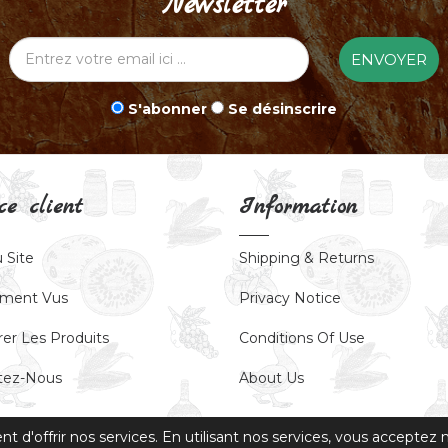
Newsletter
ENVOYER
S'abonner
Se désinscrire
ce client
Information
 Site
Shipping & Returns
ment Vus
Privacy Notice
er Les Produits
Conditions Of Use
tez-Nous
About Us
 d'offrir nos services. En utilisant nos services, vous acceptez no