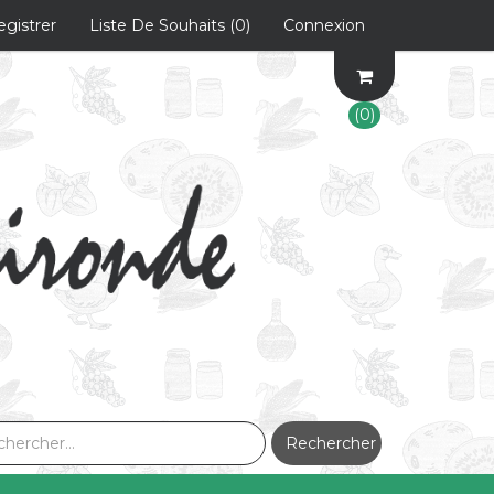
egistrer
Liste De Souhaits
(0)
Connexion
(0)
Rechercher