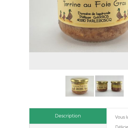
Description
Vous l
Délici