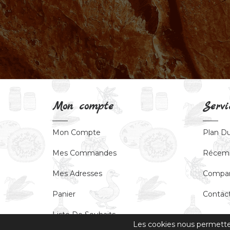
Mon compte
Servi
Mon Compte
Plan Du
Mes Commandes
Récem
Mes Adresses
Compar
Panier
Contac
Liste De Souhaits
Les cookies nous permettent