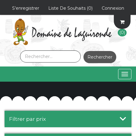
S'enregistrer
Liste De Souhaits
(0)
Connexion
(0)
Rechercher
Togg
navig
Filtrer par prix