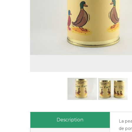
Description
La pea
de porc