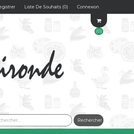
egistrer
Liste De Souhaits
(0)
Connexion
(0)
Rechercher