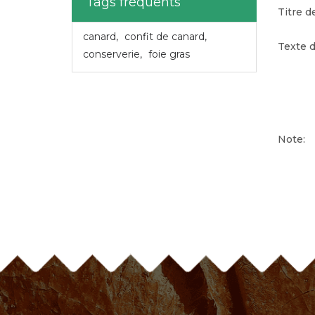
Tags fréquents
Titre de
canard
,
confit de canard
,
Texte d
conserverie
,
foie gras
Note: