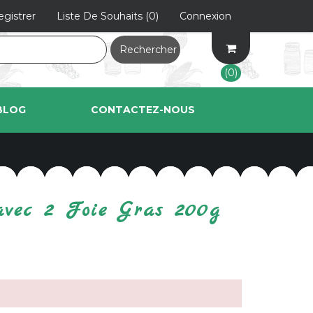
egistrer
Liste De Souhaits
(0)
Connexion
Rechercher
(0)
BLOG
CONTACTEZ-NOUS
avec 2 Foie Gras 200g