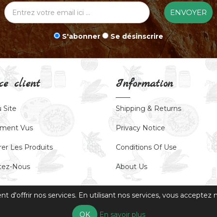
ENVOYER
S'abonner
Se désinscrire
ce client
Information
 Site
Shipping & Returns
ment Vus
Privacy Notice
er Les Produits
Conditions Of Use
tez-Nous
About Us
 d'offrir nos services. En utilisant nos services, vous acceptez no
OK
En savoir plus