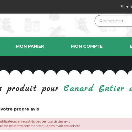
S'enr
MON PANIER
MON COMPTE
s produit pour
Canard Entier 
 votre propre avis
 utilisateurs enregistrés peuvent saisir des avis
it ne peut être commenté qu'après avoir été acheté