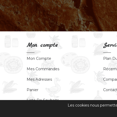
Mon compte
Servi
Mon Compte
Plan Du
Mes Commandes
Récem
Mes Adresses
Compar
Panier
Contac
Liste De Souhaits
Les cookies nous permettent