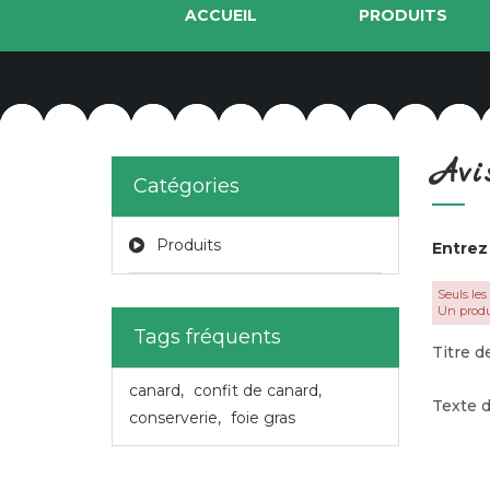
ACCUEIL
PRODUITS
Avi
Catégories
Produits
Entrez
Seuls les
Un produ
Tags fréquents
Titre de
canard
,
confit de canard
,
Texte d
conserverie
,
foie gras