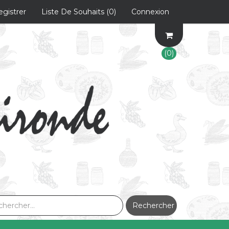
egistrer
Liste De Souhaits
(0)
Connexion
(0)
Rechercher